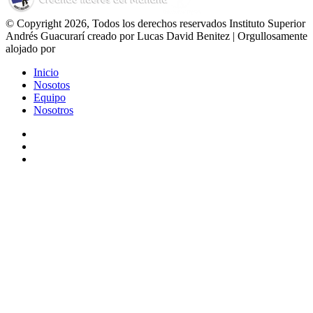
© Copyright 2026, Todos los derechos reservados Instituto Superior
Andrés Guacurarí creado por Lucas David Benitez | Orgullosamente
alojado por
Inicio
Nosotos
Equipo
Nosotros
Facebook
YouTube
Instagram
Facebook
X
WhatsApp
Telegram
Viber
Botón
volver
arriba