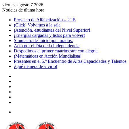
viernes, agosto 7 2026
Noticias de última hora
Proyecto de Alfabetización – 2° B
¡Click! Volvimos a la sala
¡Atención, estudiantes del Nivel Superior!
¡Energías cargadas y listos para volver!
Simulacro de Juicio por Jurados.
Acto por el Día de la Independencia
Despedimos el primer cuatrimestre con alegría
¡Matemáticas en Acción Mundialista!
Presentes en el 5.º Encuentro de Altas Capacidades y Talentos
¡Qué manera de vivirlo!
Facebook
YouTube
Instagram
Acceso
Publicación
al
Barra
azar
lateral
Menú