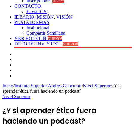
Inscripciones
2026!!!
CONTACTO
Enviar CV
IDEARIO, MISIÓN, VISIÓN
PLATAFORMAS
Institucional
Compartir Santillana
VER BOLETÍN
NUEVO!
DPTO DE INV. Y EXT.
NUEVO!!
Facebook
YouTube
Instagram
Publicación
al
Switch
azar
skin
Inicio
/
Instituto Superior Andrés Guacurarí
/
Nivel Superior
/
¿Y si
aprender ética fuera haciendo un podcast?
Nivel Superior
¿Y si aprender ética fuera
haciendo un podcast?