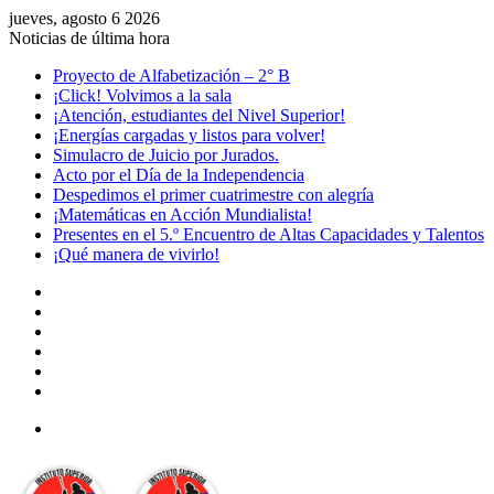
jueves, agosto 6 2026
Noticias de última hora
Proyecto de Alfabetización – 2° B
¡Click! Volvimos a la sala
¡Atención, estudiantes del Nivel Superior!
¡Energías cargadas y listos para volver!
Simulacro de Juicio por Jurados.
Acto por el Día de la Independencia
Despedimos el primer cuatrimestre con alegría
¡Matemáticas en Acción Mundialista!
Presentes en el 5.º Encuentro de Altas Capacidades y Talentos
¡Qué manera de vivirlo!
Facebook
YouTube
Instagram
Acceso
Publicación
al
Barra
azar
lateral
Menú