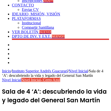
Inscripciones
2026!!!
CONTACTO
Enviar CV
IDEARIO, MISIÓN, VISIÓN
PLATAFORMAS
Institucional
Compartir Santillana
VER BOLETÍN
NUEVO!
DPTO DE INV. Y EXT.
NUEVO!!
Facebook
YouTube
Instagram
Publicación
al
Switch
azar
skin
Inicio
/
Instituto Superior Andrés Guacurarí
/
Nivel Inicial
/
Sala de 4
‘A’: descubriendo la vida y legado del General San Martín
Nivel Inicial
Nivel Inicial- Cerro Azul
Sala de 4 ‘A’: descubriendo la vida
y legado del General San Martín