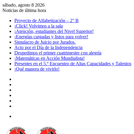
sábado, agosto 8 2026
Noticias de última hora
Proyecto de Alfabetización – 2° B
¡Click! Volvimos a la sala
¡Atención, estudiantes del Nivel Superior!
¡Energías cargadas y listos para volver!
Simulacro de Juicio por Jurados.
Acto por el Día de la Independencia
Despedimos el primer cuatrimestre con alegría
¡Matemáticas en Acción Mundialista!
Presentes en el 5.º Encuentro de Altas Capacidades y Talentos
¡Qué manera de vivirlo!
Facebook
YouTube
Instagram
Acceso
Publicación
al
Barra
azar
lateral
Menú