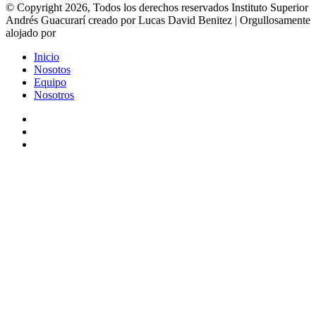
© Copyright 2026, Todos los derechos reservados Instituto Superior
Andrés Guacurarí creado por Lucas David Benitez | Orgullosamente
alojado por
Inicio
Nosotos
Equipo
Nosotros
Facebook
YouTube
Instagram
Facebook
X
WhatsApp
Telegram
Viber
Botón
volver
arriba