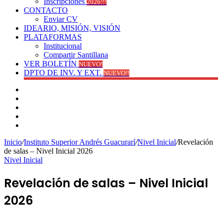
Inscripciones
2026!!!
CONTACTO
Enviar CV
IDEARIO, MISIÓN, VISIÓN
PLATAFORMAS
Institucional
Compartir Santillana
VER BOLETÍN
NUEVO!
DPTO DE INV. Y EXT.
NUEVO!!
Facebook
YouTube
Instagram
Publicación
al
Switch
azar
skin
Inicio
/
Instituto Superior Andrés Guacurarí
/
Nivel Inicial
/
Revelación
de salas – Nivel Inicial 2026
Nivel Inicial
Revelación de salas – Nivel Inicial
2026