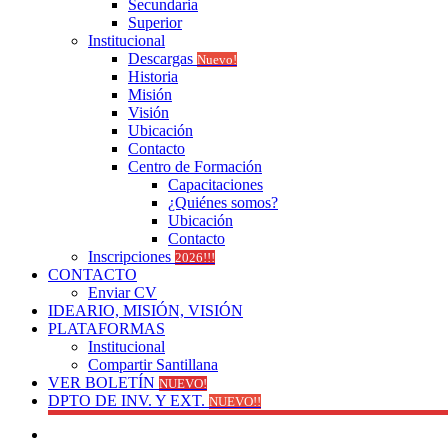
Secundaria
Superior
Institucional
Descargas
Nuevo!
Historia
Misión
Visión
Ubicación
Contacto
Centro de Formación
Capacitaciones
¿Quiénes somos?
Ubicación
Contacto
Inscripciones
2026!!!
CONTACTO
Enviar CV
IDEARIO, MISIÓN, VISIÓN
PLATAFORMAS
Institucional
Compartir Santillana
VER BOLETÍN
NUEVO!
DPTO DE INV. Y EXT.
NUEVO!!
Facebook