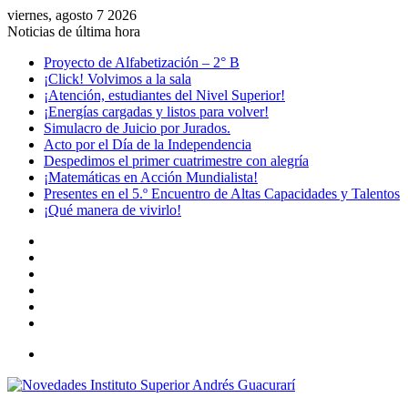
viernes, agosto 7 2026
Noticias de última hora
Proyecto de Alfabetización – 2° B
¡Click! Volvimos a la sala
¡Atención, estudiantes del Nivel Superior!
¡Energías cargadas y listos para volver!
Simulacro de Juicio por Jurados.
Acto por el Día de la Independencia
Despedimos el primer cuatrimestre con alegría
¡Matemáticas en Acción Mundialista!
Presentes en el 5.º Encuentro de Altas Capacidades y Talentos
¡Qué manera de vivirlo!
Facebook
YouTube
Instagram
Acceso
Publicación
al
Barra
azar
lateral
Menú