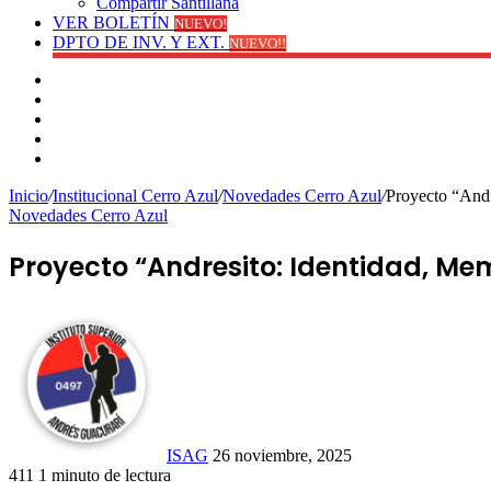
Compartir Santillana
VER BOLETÍN
NUEVO!
DPTO DE INV. Y EXT.
NUEVO!!
Facebook
YouTube
Instagram
Publicación
al
Switch
azar
skin
Inicio
/
Institucional Cerro Azul
/
Novedades Cerro Azul
/
Proyecto “Andr
Novedades Cerro Azul
Proyecto “Andresito: Identidad, Me
Send
an
email
ISAG
26 noviembre, 2025
411
1 minuto de lectura