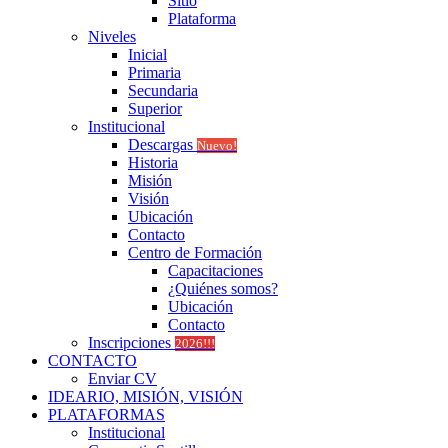
Sitio
Plataforma
Niveles
Inicial
Primaria
Secundaria
Superior
Institucional
Descargas
Nuevo!
Historia
Misión
Visión
Ubicación
Contacto
Centro de Formación
Capacitaciones
¿Quiénes somos?
Ubicación
Contacto
Inscripciones
2026!!!
CONTACTO
Enviar CV
IDEARIO, MISIÓN, VISIÓN
PLATAFORMAS
Institucional