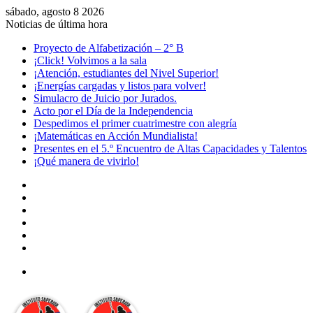
sábado, agosto 8 2026
Noticias de última hora
Proyecto de Alfabetización – 2° B
¡Click! Volvimos a la sala
¡Atención, estudiantes del Nivel Superior!
¡Energías cargadas y listos para volver!
Simulacro de Juicio por Jurados.
Acto por el Día de la Independencia
Despedimos el primer cuatrimestre con alegría
¡Matemáticas en Acción Mundialista!
Presentes en el 5.º Encuentro de Altas Capacidades y Talentos
¡Qué manera de vivirlo!
Facebook
YouTube
Instagram
Acceso
Publicación
al
Barra
azar
lateral
Menú