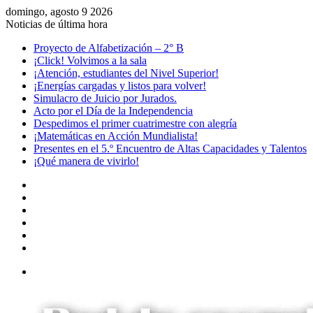
domingo, agosto 9 2026
Noticias de última hora
Proyecto de Alfabetización – 2° B
¡Click! Volvimos a la sala
¡Atención, estudiantes del Nivel Superior!
¡Energías cargadas y listos para volver!
Simulacro de Juicio por Jurados.
Acto por el Día de la Independencia
Despedimos el primer cuatrimestre con alegría
¡Matemáticas en Acción Mundialista!
Presentes en el 5.º Encuentro de Altas Capacidades y Talentos
¡Qué manera de vivirlo!
Facebook
YouTube
Instagram
Acceso
Publicación
al
Barra
azar
lateral
Menú