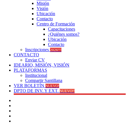
Misión
Visión
Ubicación
Contacto
Centro de Formación
Capacitaciones
¿Quiénes somos?
Ubicación
Contacto
Inscripciones
2026!!!
CONTACTO
Enviar CV
IDEARIO, MISIÓN, VISIÓN
PLATAFORMAS
Institucional
Compartir Santillana
VER BOLETÍN
NUEVO!
DPTO DE INV. Y EXT.
NUEVO!!
Facebook
YouTube
Instagram
Publicación
al
Switch
azar
skin