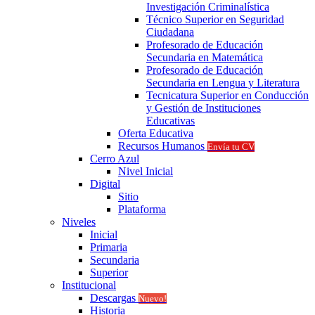
Investigación Criminalística
Técnico Superior en Seguridad
Ciudadana
Profesorado de Educación
Secundaria en Matemática
Profesorado de Educación
Secundaria en Lengua y Literatura
Tecnicatura Superior en Conducción
y Gestión de Instituciones
Educativas
Oferta Educativa
Recursos Humanos
Envía tu CV
Cerro Azul
Nivel Inicial
Digital
Sitio
Plataforma
Niveles
Inicial
Primaria
Secundaria
Superior
Institucional
Descargas
Nuevo!
Historia