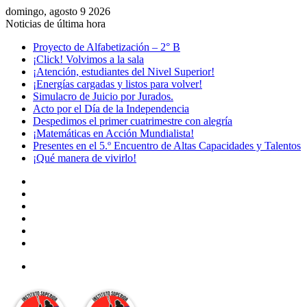
domingo, agosto 9 2026
Noticias de última hora
Proyecto de Alfabetización – 2° B
¡Click! Volvimos a la sala
¡Atención, estudiantes del Nivel Superior!
¡Energías cargadas y listos para volver!
Simulacro de Juicio por Jurados.
Acto por el Día de la Independencia
Despedimos el primer cuatrimestre con alegría
¡Matemáticas en Acción Mundialista!
Presentes en el 5.º Encuentro de Altas Capacidades y Talentos
¡Qué manera de vivirlo!
Facebook
YouTube
Instagram
Acceso
Publicación
al
Barra
azar
lateral
Menú