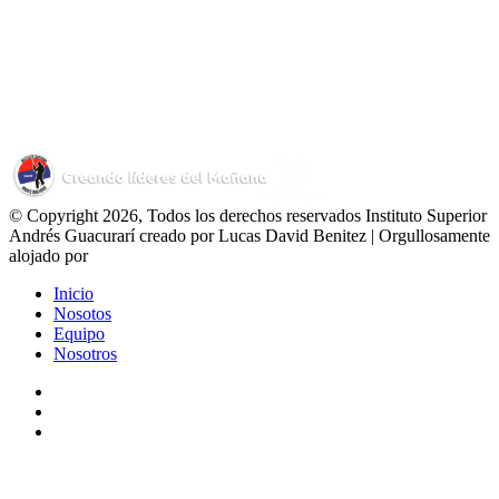
© Copyright 2026, Todos los derechos reservados Instituto Superior
Andrés Guacurarí creado por Lucas David Benitez | Orgullosamente
alojado por
Inicio
Nosotos
Equipo
Nosotros
Facebook
YouTube
Instagram
Facebook
X
WhatsApp
Telegram
Viber
Botón
volver