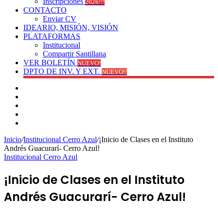
Inscripciones
2026!!!
CONTACTO
Enviar CV
IDEARIO, MISIÓN, VISIÓN
PLATAFORMAS
Institucional
Compartir Santillana
VER BOLETÍN
NUEVO!
DPTO DE INV. Y EXT.
NUEVO!!
Facebook
YouTube
Instagram
Publicación
al
Switch
azar
skin
Inicio
/
Institucional Cerro Azul
/
¡Inicio de Clases en el Instituto
Andrés Guacurarí- Cerro Azul!
Institucional Cerro Azul
¡Inicio de Clases en el Instituto
Andrés Guacurarí- Cerro Azul!