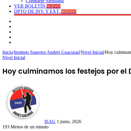
Compartir Santillana
VER BOLETÍN
NUEVO!
DPTO DE INV. Y EXT.
NUEVO!!
Facebook
YouTube
Instagram
Publicación
al
Switch
azar
skin
Inicio
/
Instituto Superior Andrés Guacurarí
/
Nivel Inicial
/
Hoy culminamos
Nivel Inicial
Hoy culminamos los festejos por el D
Send
an
email
ISAG
1 junio, 2026
193
Menos de un minuto