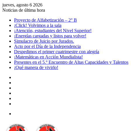
jueves, agosto 6 2026
Noticias de última hora
Proyecto de Alfabetización – 2° B
¡Click! Volvimos a la sala
¡Atención, estudiantes del Nivel Superior!
¡Energías cargadas y listos para volver!
Simulacro de Juicio por Jurados.
Acto por el Día de la Independencia
Despedimos el primer cuatrimestre con alegría
¡Matemáticas en Acción Mundialista!
Presentes en el 5.º Encuentro de Altas Capacidades y Talentos
¡Qué manera de vivirlo!
Facebook
YouTube
Instagram
Acceso
Publicación
al
Barra
azar
lateral
Menú