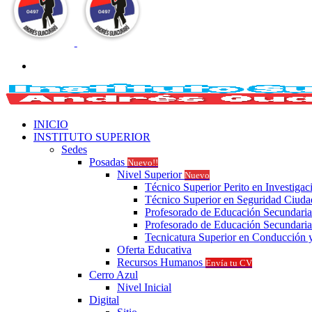
Buscar
por
INICIO
INSTITUTO SUPERIOR
Sedes
Posadas
Nuevo!!
Nivel Superior
Nuevo
Técnico Superior Perito en Investigac
Técnico Superior en Seguridad Ciud
Profesorado de Educación Secundaria
Profesorado de Educación Secundaria
Tecnicatura Superior en Conducción y
Oferta Educativa
Recursos Humanos
Envía tu CV
Cerro Azul
Nivel Inicial
Digital