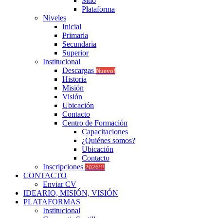
Sitio
Plataforma
Niveles
Inicial
Primaria
Secundaria
Superior
Institucional
Descargas
Nuevo!
Historia
Misión
Visión
Ubicación
Contacto
Centro de Formación
Capacitaciones
¿Quiénes somos?
Ubicación
Contacto
Inscripciones
2026!!!
CONTACTO
Enviar CV
IDEARIO, MISIÓN, VISIÓN
PLATAFORMAS
Institucional