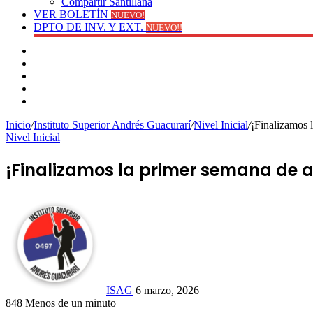
Compartir Santillana
VER BOLETÍN
NUEVO!
DPTO DE INV. Y EXT.
NUEVO!!
Facebook
YouTube
Instagram
Publicación
al
Switch
azar
skin
Inicio
/
Instituto Superior Andrés Guacurarí
/
Nivel Inicial
/
¡Finalizamos 
Nivel Inicial
¡Finalizamos la primer semana de 
Send
an
email
ISAG
6 marzo, 2026
848
Menos de un minuto