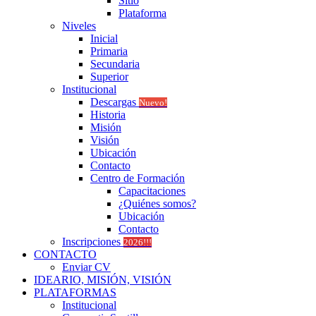
Sitio
Plataforma
Niveles
Inicial
Primaria
Secundaria
Superior
Institucional
Descargas
Nuevo!
Historia
Misión
Visión
Ubicación
Contacto
Centro de Formación
Capacitaciones
¿Quiénes somos?
Ubicación
Contacto
Inscripciones
2026!!!
CONTACTO
Enviar CV
IDEARIO, MISIÓN, VISIÓN
PLATAFORMAS
Institucional