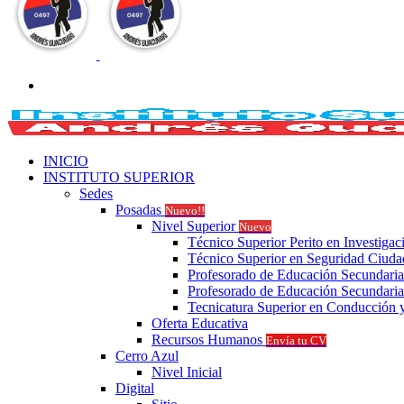
Buscar
por
INICIO
INSTITUTO SUPERIOR
Sedes
Posadas
Nuevo!!
Nivel Superior
Nuevo
Técnico Superior Perito en Investigac
Técnico Superior en Seguridad Ciud
Profesorado de Educación Secundaria
Profesorado de Educación Secundaria
Tecnicatura Superior en Conducción y
Oferta Educativa
Recursos Humanos
Envía tu CV
Cerro Azul
Nivel Inicial
Digital