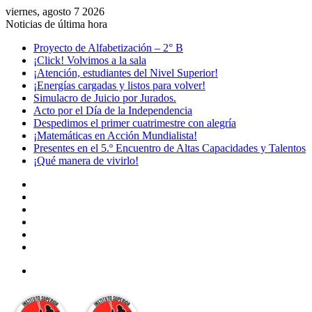
viernes, agosto 7 2026
Noticias de última hora
Proyecto de Alfabetización – 2° B
¡Click! Volvimos a la sala
¡Atención, estudiantes del Nivel Superior!
¡Energías cargadas y listos para volver!
Simulacro de Juicio por Jurados.
Acto por el Día de la Independencia
Despedimos el primer cuatrimestre con alegría
¡Matemáticas en Acción Mundialista!
Presentes en el 5.º Encuentro de Altas Capacidades y Talentos
¡Qué manera de vivirlo!
Facebook
YouTube
Instagram
Acceso
Publicación
al
Barra
azar
lateral
Menú