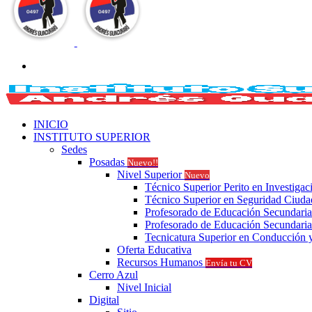
Buscar
por
INICIO
INSTITUTO SUPERIOR
Sedes
Posadas
Nuevo!!
Nivel Superior
Nuevo
Técnico Superior Perito en Investigac
Técnico Superior en Seguridad Ciud
Profesorado de Educación Secundaria
Profesorado de Educación Secundaria
Tecnicatura Superior en Conducción y
Oferta Educativa
Recursos Humanos
Envía tu CV
Cerro Azul
Nivel Inicial
Digital