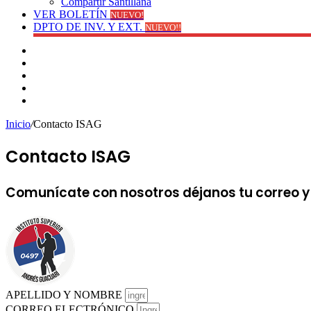
Compartir Santillana
VER BOLETÍN
NUEVO!
DPTO DE INV. Y EXT.
NUEVO!!
Facebook
YouTube
Instagram
Publicación
al
Switch
azar
skin
Inicio
/
Contacto ISAG
Contacto ISAG
Comunícate con nosotros déjanos tu correo y
APELLIDO Y NOMBRE
CORREO ELECTRÓNICO