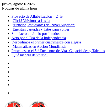
jueves, agosto 6 2026
Noticias de última hora
Proyecto de Alfabetización – 2° B
¡Click! Volvimos a la sala
¡Atención, estudiantes del Nivel Superior!
¡Energías cargadas y listos para volver!
Simulacro de Juicio por Jurados.
Acto por el Día de la Independencia
Despedimos el primer cuatrimestre con alegría
¡Matemáticas en Acción Mundialista!
Presentes en el 5.º Encuentro de Altas Capacidades y Talentos
¡Qué manera de vivirlo!
Facebook
YouTube
Instagram
Acceso
Publicación
al
Barra
azar
lateral
Menú