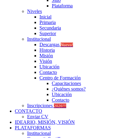
Sitio
Plataforma
Niveles
Inicial
Primaria
Secundaria
Superior
Institucional
Descargas
Nuevo!
Historia
Misión
Visión
Ubicación
Contacto
Centro de Formación
Capacitaciones
¿Quiénes somos?
Ubicación
Contacto
Inscripciones
2026!!!
CONTACTO
Enviar CV
IDEARIO, MISIÓN, VISIÓN
PLATAFORMAS
Institucional