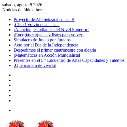
sábado, agosto 8 2026
Noticias de última hora
Proyecto de Alfabetización – 2° B
¡Click! Volvimos a la sala
¡Atención, estudiantes del Nivel Superior!
¡Energías cargadas y listos para volver!
Simulacro de Juicio por Jurados.
Acto por el Día de la Independencia
Despedimos el primer cuatrimestre con alegría
¡Matemáticas en Acción Mundialista!
Presentes en el 5.º Encuentro de Altas Capacidades y Talentos
¡Qué manera de vivirlo!
Facebook
YouTube
Instagram
Acceso
Publicación
al
Barra
azar
lateral
Menú