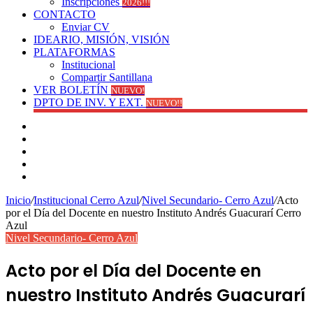
Inscripciones
2026!!!
CONTACTO
Enviar CV
IDEARIO, MISIÓN, VISIÓN
PLATAFORMAS
Institucional
Compartir Santillana
VER BOLETÍN
NUEVO!
DPTO DE INV. Y EXT.
NUEVO!!
Facebook
YouTube
Instagram
Publicación
al
Switch
azar
skin
Inicio
/
Institucional Cerro Azul
/
Nivel Secundario- Cerro Azul
/
Acto
por el Día del Docente en nuestro Instituto Andrés Guacurarí Cerro
Azul
Nivel Secundario- Cerro Azul
Acto por el Día del Docente en
nuestro Instituto Andrés Guacurarí