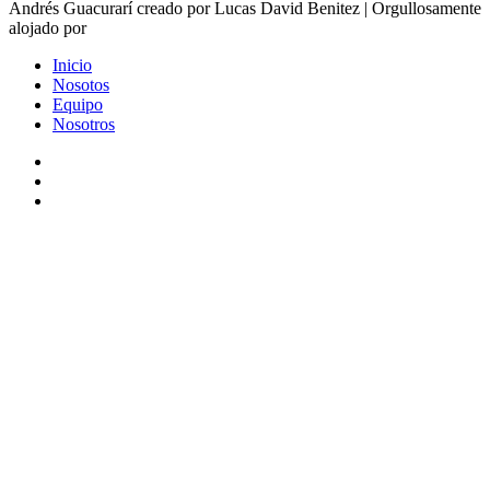
Andrés Guacurarí creado por Lucas David Benitez | Orgullosamente
alojado por
Inicio
Nosotos
Equipo
Nosotros
Facebook
YouTube
Instagram
Facebook
X
WhatsApp
Telegram
Viber
Botón
volver
arriba