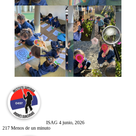
Send
an
email
ISAG
4 junio, 2026
217
Menos de un minuto