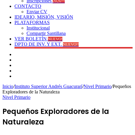
Inscripciones
2026!!!
CONTACTO
Enviar CV
IDEARIO, MISIÓN, VISIÓN
PLATAFORMAS
Institucional
Compartir Santillana
VER BOLETÍN
NUEVO!
DPTO DE INV. Y EXT.
NUEVO!!
Facebook
YouTube
Instagram
Publicación
al
Switch
azar
skin
Inicio
/
Instituto Superior Andrés Guacurarí
/
Nivel Primario
/
Pequeños
Exploradores de la Naturaleza
Nivel Primario
Pequeños Exploradores de la
Naturaleza