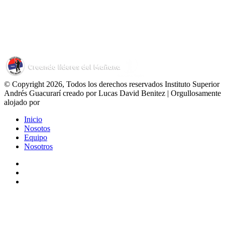
© Copyright 2026, Todos los derechos reservados Instituto Superior
Andrés Guacurarí creado por Lucas David Benitez | Orgullosamente
alojado por
Inicio
Nosotos
Equipo
Nosotros
Facebook
YouTube
Instagram
Facebook
X
WhatsApp
Telegram
Viber
Botón
volver
arriba