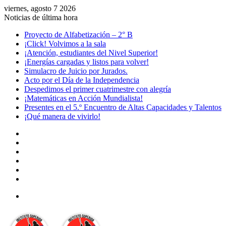
viernes, agosto 7 2026
Noticias de última hora
Proyecto de Alfabetización – 2° B
¡Click! Volvimos a la sala
¡Atención, estudiantes del Nivel Superior!
¡Energías cargadas y listos para volver!
Simulacro de Juicio por Jurados.
Acto por el Día de la Independencia
Despedimos el primer cuatrimestre con alegría
¡Matemáticas en Acción Mundialista!
Presentes en el 5.º Encuentro de Altas Capacidades y Talentos
¡Qué manera de vivirlo!
Facebook
YouTube
Instagram
Acceso
Publicación
al
Barra
azar
lateral
Menú